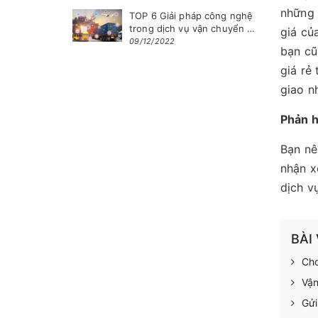
những 
TOP 6 Giải pháp công nghệ
trong dịch vụ vận chuyển uy
giá củ
tín
09/12/2022
bạn cũ
giá rẻ
giao n
Phản h
Bạn nê
nhận x
dịch vụ
BÀI
Cho
Vận
Gửi