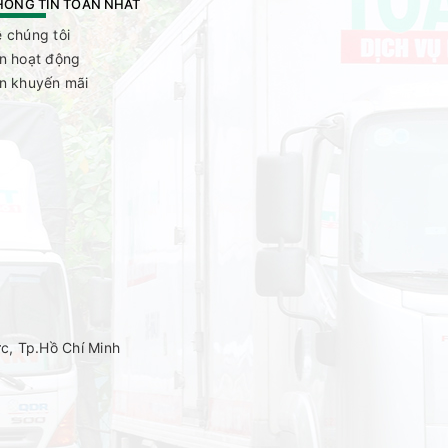
HÔNG TIN TOÀN NHẤT
 chúng tôi
in hoạt động
in khuyến mãi
c, Tp.Hồ Chí Minh