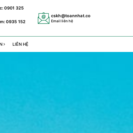
c: 0901 325
cskh@toannhat.co
Email liên hệ
m: 0935 152
ẢN
LIÊN HỆ