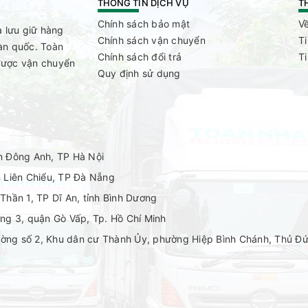
THÔNG TIN DỊCH VỤ
T
Chính sách bảo mật
Về
à lưu giữ hàng
Chính sách vận chuyển
T
àn quốc. Toàn
Chính sách đổi trả
T
được vận chuyển
Quy định sử dụng
n Đông Anh, TP Hà Nội
 Liên Chiểu, TP Đà Nẵng
hần 1, TP Dĩ An, tỉnh Bình Dương
ng 3, quận Gò Vấp, Tp. Hồ Chí Minh
ường số 2, Khu dân cư Thành Ủy, phường Hiệp Bình Chánh, Thủ Đứ