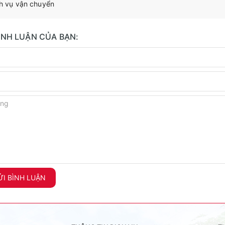
h vụ vận chuyển
BÌNH LUẬN CỦA BẠN:
I BÌNH LUẬN