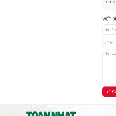
Dịc
VIẾT 
GỬ