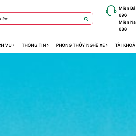
Miền Bắ
696
Miền Na
688
CH VỤ
THÔNG TIN
PHONG THỦY NGHỀ XE
TÀI KHO